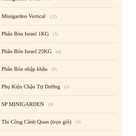
Minigarden Vertical
(12)
Phân Bón Israel 1KG
(5)
Phân Bón Israel 25KG
(4)
Phân Bón nhập khẩu
(9)
Phụ Kiện Chậu Tự Dưỡng
(3)
SP MINIGARDEN
(9)
Thi Công Cảnh Quan (trọn gói)
(9)