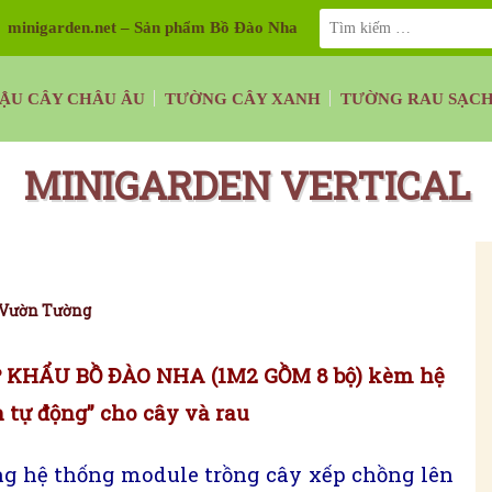
minigarden.net – Sản phẩm Bồ Đào Nha
ẬU CÂY CHÂU ÂU
TƯỜNG CÂY XANH
TƯỜNG RAU SẠC
MINIGARDEN VERTICAL
Vườn Tường
HẨU BỒ ĐÀO NHA (1M2 GỒM 8 bộ)
kèm hệ
n tự động” cho cây và rau
g hệ thống module trồng cây xếp chồng lên