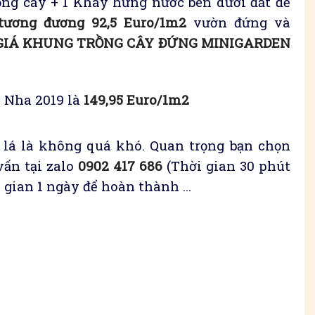
ng cây + 1 Khay hứng nước bên dưới đất để
 tương đương 92,5 Euro/1m2
vườn đứng và
 GIÁ KHUNG TRỒNG CÂY ĐỨNG MINIGARDEN
o Nha 2019 là
149,95 Euro/1m2
 lá là không quá khó. Quan trọng bạn chọn
vấn tại zalo
0902 417 686
(Thời gian 30 phút
ời gian 1 ngày để hoàn thành …