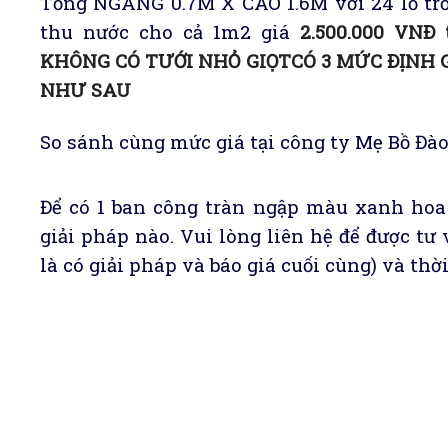
Tổng NGANG 0.7M X CAO 1.6M với 24 lỗ trồ
thu nước cho cả 1m2 giá
2.500.000 VNĐ
KHÔNG CÓ TƯỚI NHỎ GIỌTCÓ 3 MỨC ĐỊNH
NHƯ SAU
So sánh cùng mức giá tại công ty Mẹ Bồ Đà
Để có 1 ban công tràn ngập màu xanh hoa
giải pháp nào. Vui lòng liên hệ để được tư 
là có giải pháp và báo giá cuối cùng) và th