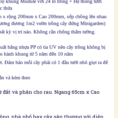
bộ khung Module với 24 lỗ trồng + Hệ thống tưới
c thừa
 x rộng 200mm x Cao 200mm, xếp chồng lên nhau
 tương đương 1m2 vườn trồng cây đứng Minigarden)
bất kỳ vị trí nào. Không cần chống thấm tường.
uất bằng nhựa PP có tia UV nên cây trồng không bị
Bảo hành khung từ 5 năm đến 10 năm
. Đảm bảo mỗi cây phải có 1 đầu tưới nhỏ giọt ra để
sẵn và kèm theo
ứ đất và phân cho rau. Ngang 65cm x Cao
ông, nhà phố hay cây sân thượng với diện