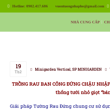
Hotline: 0902.417.686
vuontuongnhapho@gmail.com
Vườn Tường Nhà Phố Minigarden
NHÀ CUNG CẤP
CH
Tường Xanh Đứng Bồ Đào Nha Minigarden
19
Minigarden Vertical
,
SP MINIGARDEN
Th2
TRỒNG RAU BAN CÔNG ĐỨNG CHẬU NHẬP K
thống tưới nhỏ giọt “bá
Giải pháp Tường Rau Đứng chung cư sử dụn