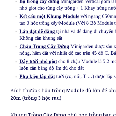
Bộ trồng cây đứng
Minigarden Vertical gồm 8 
nhỏ giọt cho từng cây trồng + 1 Khay hứng nướ
Kết cấu một Khung Module
với ngang 650mm
tạo 3 hốc trồng cây/Module (Với 8 Bộ Module
Lắp đặt dễ dàng
tại nhà và dễ dàng di chuyển 
Không cần khung sắt
Chậu Trồng Cây Đứng
Minigarden được sản x
nóng, hầm đất với nhiệt độ cao trên 45 độ C. 
Dây tưới nhỏ giọt
cho 8 chậu Module là 5.2 mét
luôn cần bằng độ ẩm đủ cho đất
Phụ kiện lắp đặt
tưới (co, nối, T …) được lắp 
Kích thước Chậu trồng Module đủ lớn để ch
20m (trồng 3 hộc rau)
Khung Trồng Cây Đứng phù hợp trồng ban c