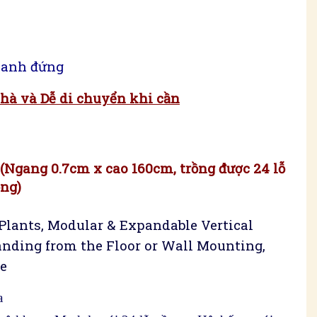
xanh đứng
nhà và Dễ di chuyển khi cần
G
(Ngang 0.7cm x cao 160cm, trồng được 24 lỗ
ồng)
Plants, Modular & Expandable Vertical
tanding from the Floor or Wall Mounting,
le
a