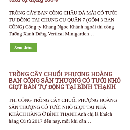
TRỒNG CÂY BAN CÔNG CHẬU ĐÁ MÀI CÓ TƯỚI
TỰ ĐỘNG TẠI CHUNG CƯ QUẬN 7 (GỒM 3 BAN
CÔNG) Công ty Khang Ngọc Khánh ngoài thi công
Tường Xanh Đứng Vertical Minigarden…
Xem thêm
TRỒNG CÂY CHUỐI PHƯỢNG HOÀNG
BAN CÔNG SÂN THƯỢNG CÓ TƯỚI NHỎ
GIỌT BÁN TỰ ĐỘNG TẠI BÌNH THẠNH
THI CÔNG TRỒNG CÂY CHUỐI PHƯỢNG HOÀNG
SÂN THƯỢNG CÓ TƯỚI NHỎ GIỌT TẠI NHÀ
KHÁCH HÀNG Ở BÌNH THẠNH Anh chị là khách
hàng Cũ từ 2017 đến nay, mỗi khi cần…