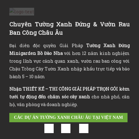
Chuyên Tường Xanh Đứng & Vườn Rau
Ban Công Châu Âu
Đại diên độc quyền Giải Pháp
Tường Xanh Đứng
Minigarden Bồ Đào Nha
với hơn 12 năm kinh nghiệm
trong lĩnh vực cảnh quan xanh, vườn rau ban công với
Chậu Trồng Cây Tườn Xanh nhập khẩu trực tiếp và bảo
hành 5 – 10 năm
Nhận
THIẾT KẾ – THI CÔNG GIẢI PHÁP TRỌN GÓI
kèm
tưới tự động đến chăm sóc cây xanh
cho nhà phố, căn
hộ, văn phòng và doanh nghiệp.
CÁC DỰ ÁN TƯỜNG XANH CHÂU ÂU TẠI VIỆT NAM