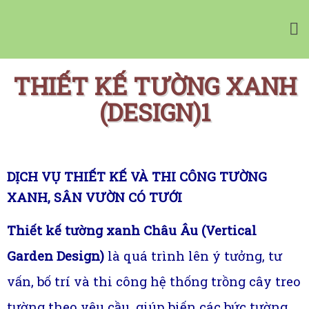
Vườn Tường Nhà Phố Minigarden
Tường Xanh Đứng Bồ Đào Nha Minigarden
THIẾT KẾ TƯỜNG XANH
(DESIGN)1
NHÀ CUNG CẤP
CHẬU CÂY CHÂU ÂU
TƯỜNG CÂY XANH
TƯỜNG RAU SẠCH
DỊCH VỤ THIẾT KẾ VÀ THI CÔNG TƯỜNG
BẢNG GIÁ MINIGARDEN
XANH, SÂN VƯỜN CÓ TƯỚI
MUA ONLINE
Giỏ hàng
Thiết kế tường xanh Châu Âu (Vertical
Garden Design)
là quá trình lên ý tưởng, tư
vấn, bố trí và thi công hệ thống trồng cây treo
tường theo yêu cầu, giúp biến các bức tường