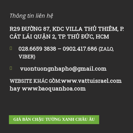
Thông tin liên hệ
R29 ĐƯỜNG 87, KDC VILLA THỦ THIÊM, P.
CÁT LÁI QUẬN 2, TP. THỦ ĐỨC, HCM
028.6659 3838 – 0902.417.686
(ZALO,
VIBER)
vuontuongnhapho@gmail.com
www.vattuisrael.com
WEBSITE KHÁC GỒM:
hay
www.baoquanhoa.com
GIÁ BÁN CHẬU TƯỜNG XANH CHÂU ÂU