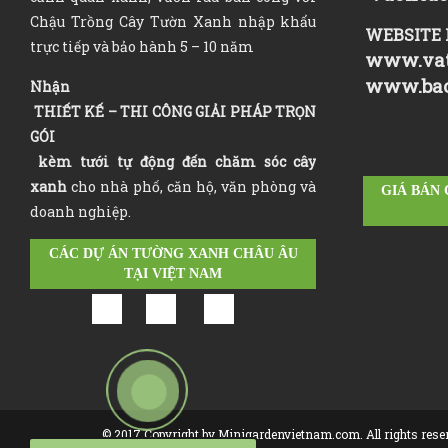
Chậu Trồng Cây Tườn Xanh nhập khẩu
WEBSITE 
trực tiếp và bảo hành 5 – 10 năm
www.vat
www.ba
Nhận
THIẾT KẾ – THI CÔNG GIẢI PHÁP TRỌN
GÓI
kèm tưới tự động đến chăm sóc cây
xanh
cho nhà phố, căn hộ, văn phòng và
GIÁ BÁN
doanh nghiệp.
CÁC DỰ ÁN TƯỜNG XANH CHÂU ÂU
TẠI VIỆT NAM
© 2017 Copyright by Minigardenvietnam.com. All rights rese