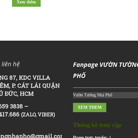
Xem thêm
 liên hệ
Fanpage VƯỜN TƯỜN
PHỐ
NG 87, KDC VILLA
ÊM, P. CÁT LÁI QUẬN
HỦ ĐỨC, HCM
Vườn Tường Nhà Phố
659 3838 –
XEM THEM
417.686
(ZALO, VIBER)
Thống kê truy cập
ngnhapho@gmail.com
Đang trực tuyến:
4