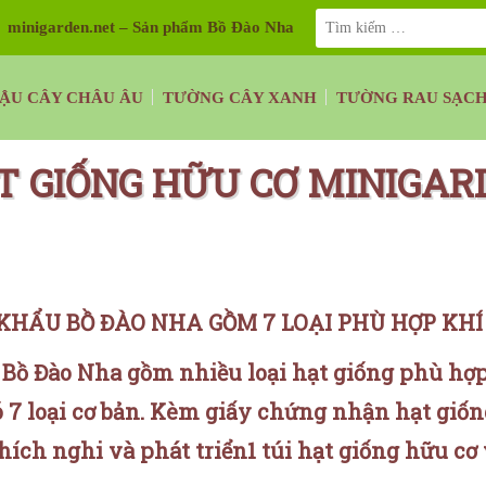
minigarden.net – Sản phẩm Bồ Đào Nha
ẬU CÂY CHÂU ÂU
TƯỜNG CÂY XANH
TƯỜNG RAU SẠC
T GIỐNG HỮU CƠ MINIGAR
KHẨU BỒ ĐÀO NHA GỒM 7 LOẠI PHÙ HỢP KHÍ
Bồ Đào Nha gồm nhiều loại hạt giống phù hợ
 7 loại cơ bản. Kèm giấy chứng nhận hạt giốn
ích nghi và phát triển1 túi hạt giống hữu cơ 