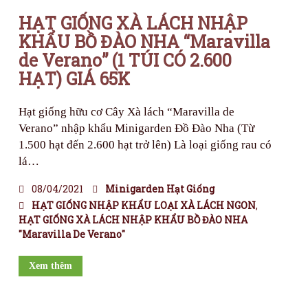
HẠT GIỐNG XÀ LÁCH NHẬP
KHẨU BỒ ĐÀO NHA “Maravilla
de Verano” (1 TÚI CÓ 2.600
HẠT) GIÁ 65K
Hạt giống hữu cơ Cây Xà lách “Maravilla de
Verano” nhập khẩu Minigarden Đồ Đào Nha (Từ
1.500 hạt đến 2.600 hạt trở lên) Là loại giống rau có
lá…
08/04/2021
Minigarden Hạt Giống
HẠT GIỐNG NHẬP KHẨU LOẠI XÀ LÁCH NGON
,
HẠT GIỐNG XÀ LÁCH NHẬP KHẨU BỒ ĐÀO NHA
"Maravilla De Verano"
Xem thêm