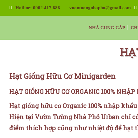
Hotline: 0902.417.686
vuontuongnhapho@gmail.com
Vườn Tường Nhà Phố Minigarden
NHÀ CUNG CẤP
CH
Tường Xanh Đứng Bồ Đào Nha Minigarden
HẠ
Hạt Giống Hữu Cơ Minigarden
HẠT GIỐNG HỮU CƠ ORGANIC 100% NHẬP 
Hạt giống hữu cơ Organic 100% nhập khẩu 
Hiện tại Vườn Tường Nhà Phố Urban chỉ có
điểm thích hợp cũng như nhiệt độ để hạt th