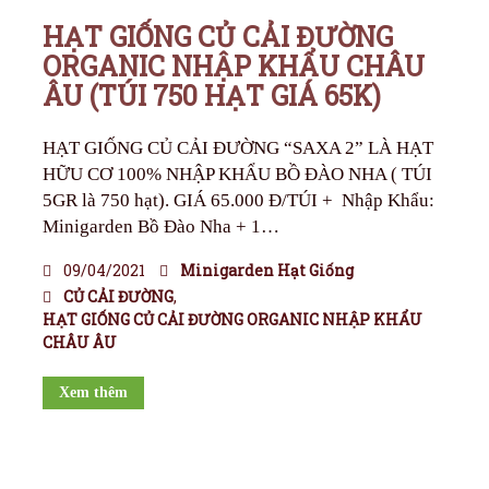
HẠT GIỐNG CỦ CẢI ĐƯỜNG
ORGANIC NHẬP KHẨU CHÂU
ÂU (TÚI 750 HẠT GIÁ 65K)
HẠT GIỐNG CỦ CẢI ĐƯỜNG “SAXA 2” LÀ HẠT
HỮU CƠ 100% NHẬP KHẨU BỒ ĐÀO NHA ( TÚI
5GR là 750 hạt). GIÁ 65.000 Đ/TÚI + Nhập Khẩu:
Minigarden Bồ Đào Nha + 1…
09/04/2021
Minigarden Hạt Giống
CỦ CẢI ĐƯỜNG
,
HẠT GIỐNG CỦ CẢI ĐƯỜNG ORGANIC NHẬP KHẨU
CHÂU ÂU
Xem thêm