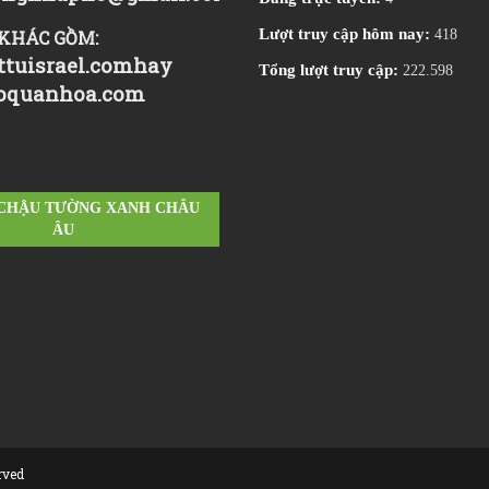
Lượt truy cập hôm nay:
KHÁC GỒM:
418
tuisrael.com
hay
Tổng lượt truy cập:
222.598
oquanhoa.com
 CHẬU TƯỜNG XANH CHÂU
ÂU
rved