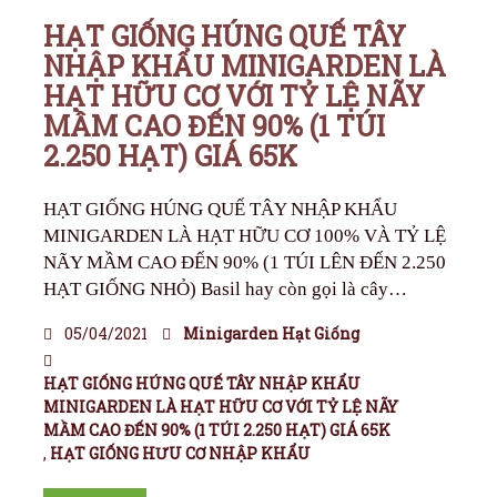
HẠT GIỐNG HÚNG QUẾ TÂY
NHẬP KHẨU MINIGARDEN LÀ
HẠT HỮU CƠ VỚI TỶ LỆ NÃY
MẦM CAO ĐẾN 90% (1 TÚI
2.250 HẠT) GIÁ 65K
HẠT GIỐNG HÚNG QUẾ TÂY NHẬP KHẨU
MINIGARDEN LÀ HẠT HỮU CƠ 100% VÀ TỶ LỆ
NÃY MẦM CAO ĐẾN 90% (1 TÚI LÊN ĐẾN 2.250
HẠT GIỐNG NHỎ) Basil hay còn gọi là cây…
05/04/2021
Minigarden Hạt Giống
HẠT GIỐNG HÚNG QUẾ TÂY NHẬP KHẨU
MINIGARDEN LÀ HẠT HỮU CƠ VỚI TỶ LỆ NÃY
MẦM CAO ĐẾN 90% (1 TÚI 2.250 HẠT) GIÁ 65K
,
HẠT GIỐNG HƯU CƠ NHẬP KHẨU